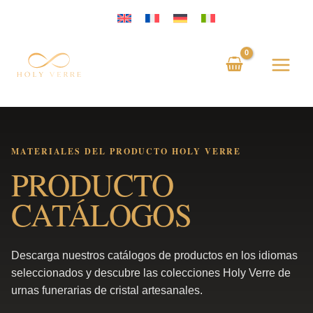
Saltar
al
contenido
MATERIALES DEL PRODUCTO HOLY VERRE
PRODUCTO
CATÁLOGOS
Descarga nuestros catálogos de productos en los idiomas
seleccionados y descubre las colecciones Holy Verre de
urnas funerarias de cristal artesanales.